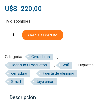
U$S
220,00
19 disponibles
Cerradura
Añadir al carrito
Inteligente
X3
Wifi
Categorías:
Cerraduras
,
Tuyasmart
Todos los Productos
,
Wifi
Etiquetas:
cantidad
cerradura
,
Puerta de aluminio
,
Smart
,
tuya smart
Descripción