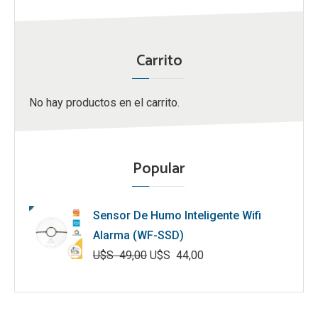
Carrito
No hay productos en el carrito.
Popular
Sensor De Humo Inteligente Wifi
Alarma (WF-SSD)
U$S
49,00
U$S
44,00
El
El
precio
precio
original
actual