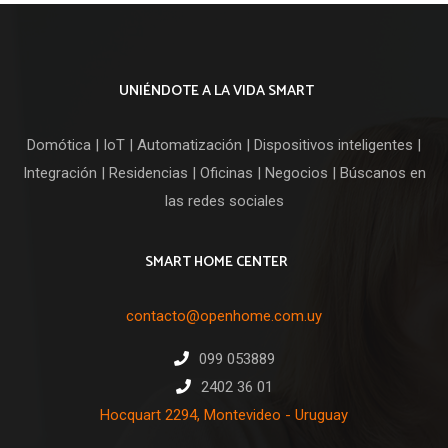
era:
es:
U$S
U$S
49,00.
44,00.
UNIÉNDOTE A LA VIDA SMART
Domótica | IoT | Automatización | Dispositivos inteligentes |
Integración | Residencias | Oficinas | Negocios | Búscanos en
las redes sociales
SMART HOME CENTER
contacto@openhome.com.uy
099 053889
2402 36 01
Hocquart 2294, Montevideo - Uruguay