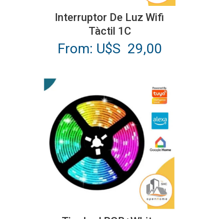
producto
Interruptor De Luz Wifi
tiene
Tàctil 1C
múltiples
From:
U$S
29,00
variantes.
Las
opciones
se
pueden
elegir
en
la
página
de
producto