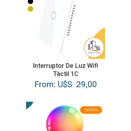
Este
producto
Interruptor De Luz Wifi
tiene
Tàctil 1C
múltiples
From:
U$S
29,00
variantes.
Las
opciones
OFERTA
se
pueden
elegir