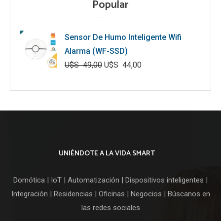
Popular
Sensor De Humo Inteligente Wifi
Alarma (WF-SSD)
U$S
49,00
U$S
44,00
El
El
precio
precio
original
actual
era:
es:
U$S
U$S
49,00.
44,00.
UNIÉNDOTE A LA VIDA SMART
Domótica | IoT | Automatización | Dispositivos inteligentes |
Integración | Residencias | Oficinas | Negocios | Búscanos en
las redes sociales