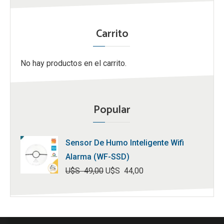
Carrito
No hay productos en el carrito.
Popular
Sensor De Humo Inteligente Wifi
Alarma (WF-SSD)
U$S
49,00
U$S
44,00
El
El
precio
precio
original
actual