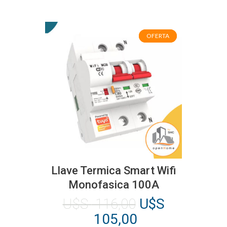
OFERTA
OFERTA
Llave Termica Smart Wifi
Monofasica 100A
El
U$S
116,00
U$S
precio
El
105,00