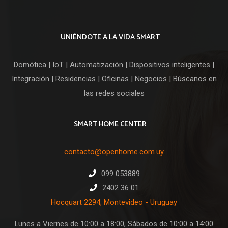
era:
es:
U$S
U$S
49,00.
44,00.
UNIÉNDOTE A LA VIDA SMART
Domótica | IoT | Automatización | Dispositivos inteligentes |
Integración | Residencias | Oficinas | Negocios | Búscanos en
las redes sociales
SMART HOME CENTER
contacto@openhome.com.uy
099 053889
2402 36 01
Hocquart 2294, Montevideo - Uruguay
Lunes a Viernes de 10:00 a 18:00, Sábados de 10:00 a 14:00