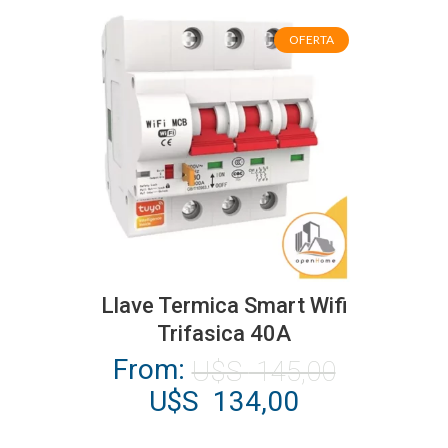
opciones
OFERTA
se
pueden
elegir
en
la
página
de
producto
Este
producto
Llave Termica Smart Wifi
tiene
Trifasica 40A
múltiples
From:
U$S
145,00
variantes.
El
El
U$S
134,00
Las
precio
precio
opciones