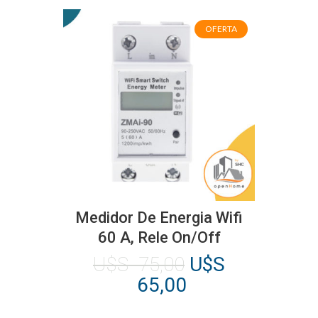
original
actual
se
era:
es:
pueden
OFERTA
U$S
U$S
elegir
145,00.
134,00.
en
la
página
de
producto
Medidor De Energia Wifi
60 A, Rele On/Off
El
U$S
75,00
U$S
precio
El
65,00
original
precio