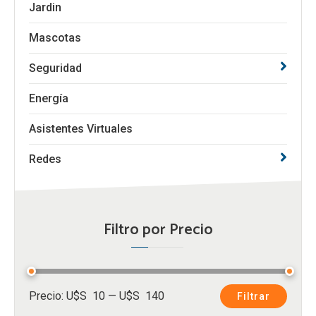
Jardin
Mascotas
Seguridad
Energía
Asistentes Virtuales
Redes
Filtro por Precio
Precio
Precio
Precio:
U$S 10
—
U$S 140
Filtrar
mínimo
máximo