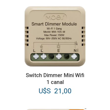
era:
actual
U$S
es:
75,00.
U$S
65,00.
Switch Dimmer Mini Wifi
1 canal
U$S
21,00