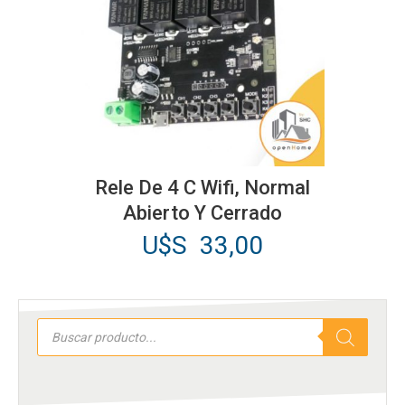
elegir
en
la
página
de
producto
Rele De 4 C Wifi, Normal
Abierto Y Cerrado
U$S
33,00
Búsqueda
de
productos