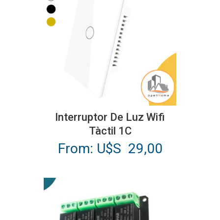
670,00.
Este
producto
Interruptor De Luz Wifi
tiene
Tàctil 1C
múltiples
From:
U$S
29,00
variantes.
Las
opciones
se
pueden