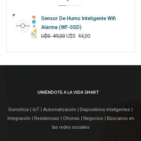
Sensor De Humo Inteligente Wifi
Alarma (WF-SSD)
U$S
49,00
U$S
44,00
El
El
precio
precio
original
actual
era:
es:
U$S
U$S
49,00.
44,00.
UNIÉNDOTE A LA VIDA SMART
Domótica | IoT | Automatización | Dispositivos inteligentes |
Integración | Residencias | Oficinas | Negocios | Búscanos en
las redes sociales