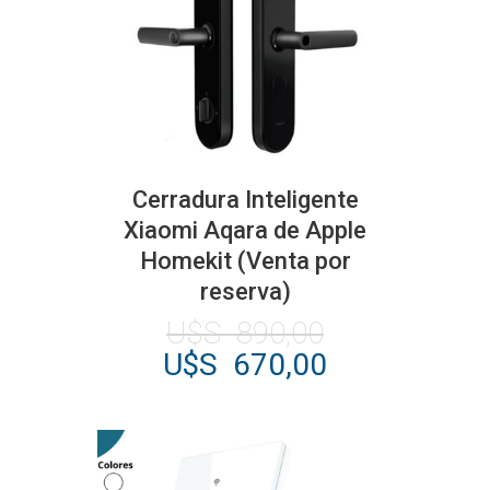
Cerradura Inteligente
Xiaomi Aqara de Apple
Homekit (Venta por
reserva)
El
U$S
890,00
precio
El
U$S
670,00
original
precio
era:
actual
U$S
es:
890,00.
U$S