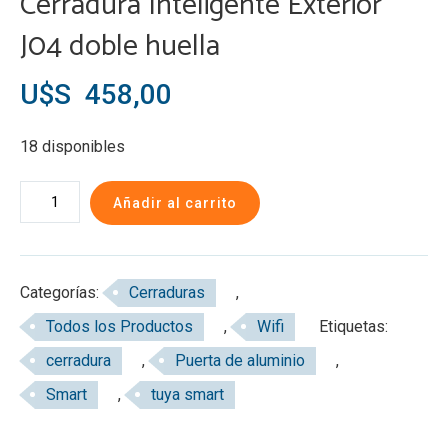
Cerradura Inteligente Exterior
J04 doble huella
U$S
458,00
18 disponibles
Cerradura
Añadir al carrito
Inteligente
Exterior
J04
Categorías:
Cerraduras
,
doble
Todos los Productos
,
Wifi
Etiquetas:
huella
cerradura
,
Puerta de aluminio
,
cantidad
Smart
,
tuya smart