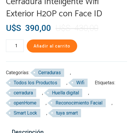
Cerradura Inteligente Wifi
Exterior H20P con Face ID
El
El
U$S
390,00
U$S
430,00
precio
precio
Cerradura
Añadir al carrito
original
actual
Inteligente
era:
es:
Wifi
Exterior
U$S
U$S
Categorías:
Cerraduras
,
H20P
430,00.
390,00.
Todos los Productos
,
Wifi
Etiquetas:
con
cerradura
,
Huella digital
,
Face
ID
openHome
,
Reconocimiento Facial
,
cantidad
Smart Lock
,
tuya smart
Descripción