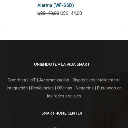
Alarma (WF-SSD)
U$S
49,00
U$S
44,00
El
El
precio
precio
original
actual
era:
es:
U$S
U$S
49,00.
44,00.
UNIÉNDOTE A LA VIDA SMART
Domótica | IoT | Automatización | Dispositivos inteligentes |
Integración | Residencias | Oficinas | Negocios | Búscanos en
las redes sociales
SMART HOME CENTER