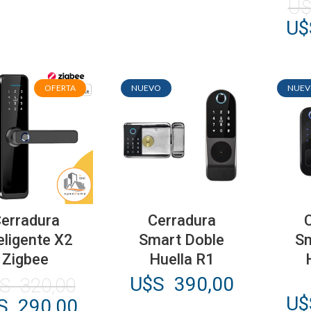
U
El
U
pr
ori
era
OFERTA
NUEVO
NUE
U$
43
erradura
Cerradura
eligente X2
Smart Doble
Sm
Zigbee
Huella R1
U$S
390,00
$S
320,00
U
El
S
290,00