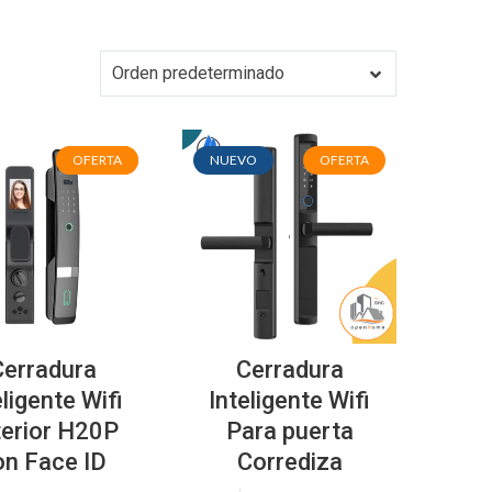
Orden predeterminado
OFERTA
OFERTA
NUEVO
OFERTA
Cerradura
Cerradura
eligente Wifi
Inteligente Wifi
terior H20P
Para puerta
on Face ID
Corrediza