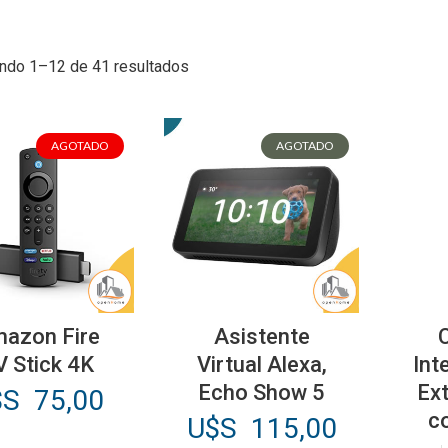
ndo 1–12 de 41 resultados
AGOTADO
AGOTADO
azon Fire
Asistente
V Stick 4K
Virtual Alexa,
Int
Echo Show 5
Ex
$S
75,00
c
U$S
115,00