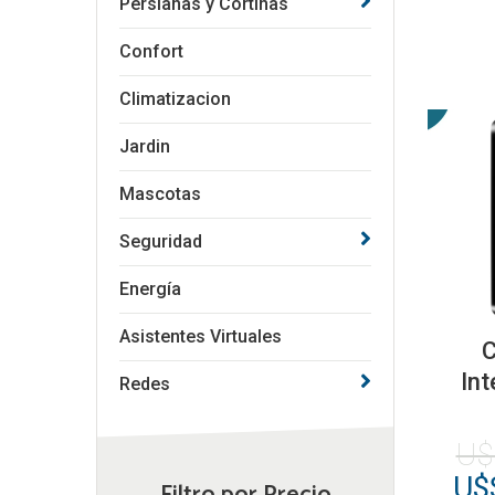
Persianas y Cortinas
Confort
Climatizacion
Jardin
Mascotas
Seguridad
Energía
Asistentes Virtuales
C
Int
Redes
U
El
U$