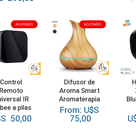
cio
precio
ginal
actual
:
es:
AGOTADO
AGOTADO
S
U$S
0,00.
290,00.
Este
producto
Control
Difusor de
H
tiene
Remoto
Aroma Smart
múltiples
iversal IR
Aromaterapia
Blu
variantes.
bee a pilas
From:
U$S
Las
$S
50,00
75,00
U
opciones
se