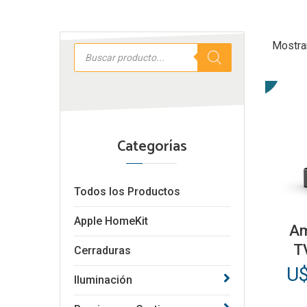
Mostra
Búsqueda
de
productos
Categorías
Todos los Productos
Apple HomeKit
Am
T
Cerraduras
U
Iluminación