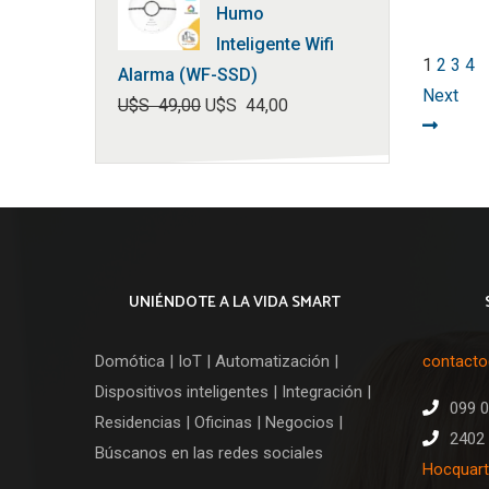
Humo
Inteligente Wifi
1
2
3
4
Alarma (WF-SSD)
Next
U$S
49,00
U$S
44,00
El
El
precio
precio
original
actual
era:
es:
U$S
U$S
49,00.
44,00.
UNIÉNDOTE A LA VIDA SMART
Domótica | IoT | Automatización |
contact
Dispositivos inteligentes | Integración |
099 
Residencias | Oficinas | Negocios |
2402 
Búscanos en las redes sociales
Hocquart