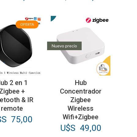
OFERTA
Nuevo precio
ub 2 en 1
Hub
Zigbee +
Concentrador
etooth & IR
Zigbee
remote
Wireless
Wifi+Zigbee
$S
75,00
U$S
49,00