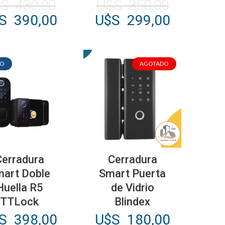
$S
430,00
U$S
350,00
El
El
El
$S
390,00
U$S
299,00
ecio
precio
precio
precio
ginal
actual
original
actual
:
es:
era:
es:
VO
AGOTADO
S
U$S
U$S
U$S
0,00.
390,00.
350,00.
299,00.
Cerradura
Cerradura
art Doble
Smart Puerta
Huella R5
de Vidrio
TTLock
Blindex
$S
398,00
U$S
180,00