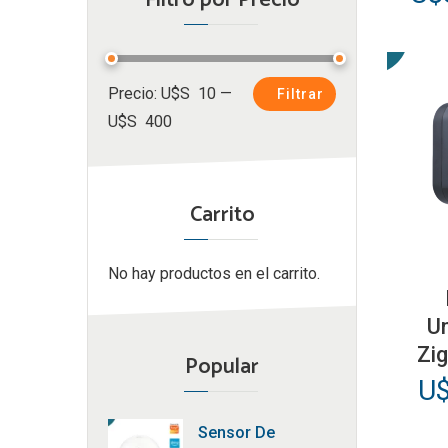
Filtro por Precio
pre
ori
era
Precio
Precio
Precio:
U$S 10
—
U$
Filtrar
mínimo
máximo
U$S 400
32
Carrito
No hay productos en el carrito.
Un
Zig
Popular
U
Sensor De