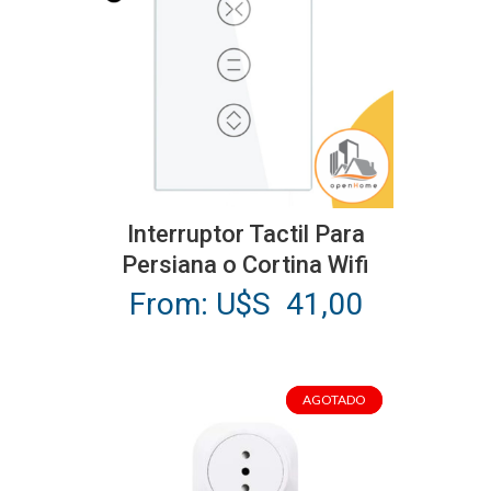
Este
producto
Interruptor Tactil Para
tiene
Persiana o Cortina Wifi
múltiples
From:
U$S
41,00
variantes.
Las
opciones
AGOTADO
AGOTADO
se
pueden
elegir