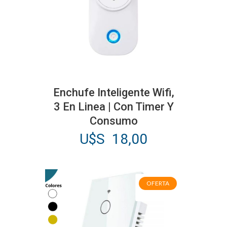
en
la
página
de
producto
Enchufe Inteligente Wifi,
3 En Linea | Con Timer Y
Consumo
U$S
18,00
OFERTA