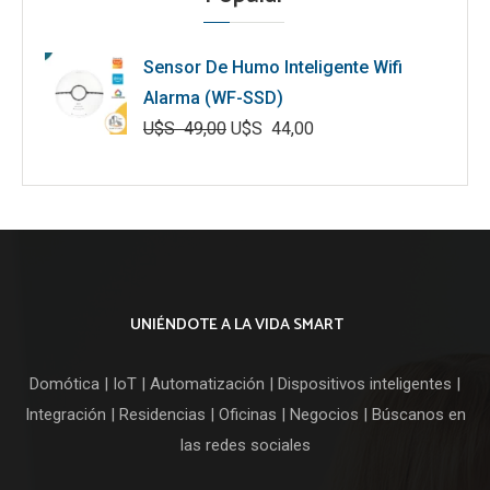
Sensor De Humo Inteligente Wifi
Alarma (WF-SSD)
U$S
49,00
U$S
44,00
El
El
precio
precio
original
actual
era:
es:
U$S
U$S
49,00.
44,00.
UNIÉNDOTE A LA VIDA SMART
Domótica | IoT | Automatización | Dispositivos inteligentes |
Integración | Residencias | Oficinas | Negocios | Búscanos en
las redes sociales