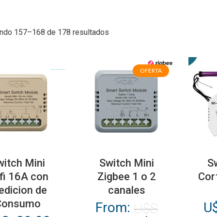
ndo 157–168 de 178 resultados
OFERTA
Este
producto
witch Mini
Switch Mini
S
tiene
fi 16A con
Zigbee 1 o 2
Cor
múltiples
dicion de
canales
variantes.
Consumo
From:
U
U$S
Las