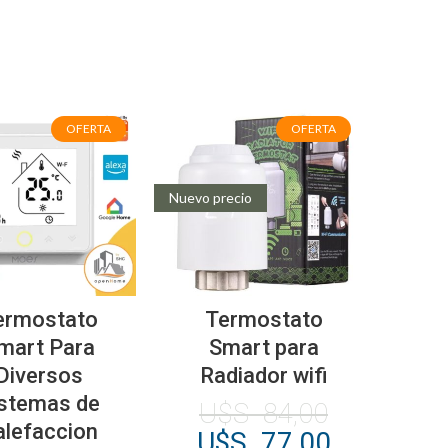
OFERTA
OFERTA
Nuevo precio
Este
producto
ermostato
Termostato
tiene
mart Para
Smart para
múltiples
Diversos
Radiador wifi
variantes.
stemas de
U$S
84,00
Las
alefaccion
El
El
U$S
77,00
opciones