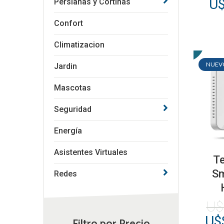
U
Persianas y Cortinas
Confort
Climatizacion
NUEV
Jardin
Mascotas
Seguridad
Energía
Asistentes Virtuales
T
Sm
Redes
U
El
U$