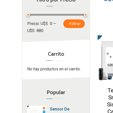
Filtro por Precio
pre
ori
era
Precio
Precio
Precio:
U$S 0
—
Filtrar
U$
mínimo
máximo
U$S 880
14
Carrito
No hay productos en el carrito.
T
Popular
S
Si
Sensor De
Ca