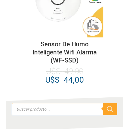
de
producto
Sensor De Humo
Inteligente Wifi Alarma
(WF-SSD)
El
U$S
49,00
precio
El
U$S
44,00
original
precio
era:
actual
U$S
es:
Búsqueda
49,00.
U$S
de
productos
44,00.