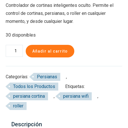
Controlador de cortinas inteligentes oculto. Permite el
control de cortinas, persianas, o roller en cualquier
momento, y desde cualquier lugar.
30 disponibles
Switch
Añadir al carrito
Wifi
+
Rf.
Categorías:
Persianas
,
para
Todos los Productos
Etiquetas:
Cortina
persiana cortina
,
persiana wifi
,
o
Persiana
roller
cantidad
Descripción