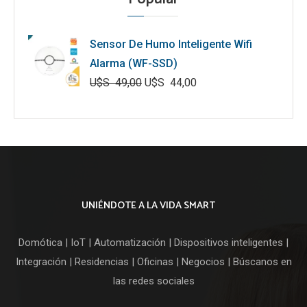
Sensor De Humo Inteligente Wifi
Alarma (WF-SSD)
U$S
49,00
U$S
44,00
El
El
precio
precio
original
actual
era:
es:
U$S
U$S
49,00.
44,00.
UNIÉNDOTE A LA VIDA SMART
Domótica | IoT | Automatización | Dispositivos inteligentes |
Integración | Residencias | Oficinas | Negocios | Búscanos en
las redes sociales