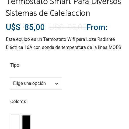
Termostato Smart Para Diversos
Sistemas de Calefaccion
El
El
U$S
85,00
U$S
95,00
From:
precio
precio
Este equipo es un Termostato Wifi para Loza Radiante
original
actual
Eléctrica 16A con sonda de temperatura de la linea MOES
era:
es:
Tipo
U$S
U$S
95,00.
85,00.
Tipo
Elige una opción
Colores