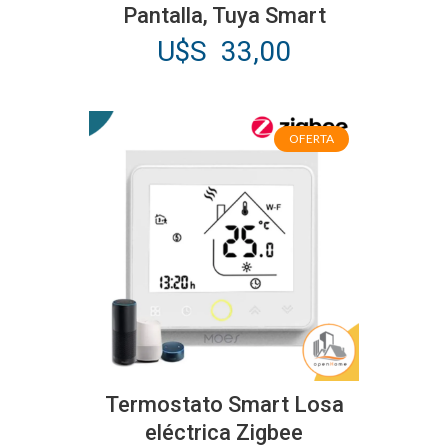
Pantalla, Tuya Smart
U$S
33,00
OFERTA
Este
producto
Termostato Smart Losa
tiene
eléctrica Zigbee
múltiples