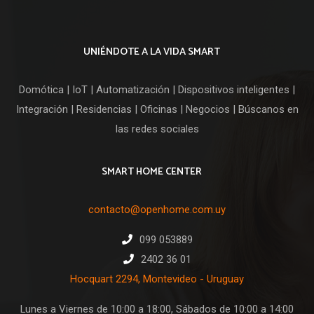
era:
es:
U$S
U$S
49,00.
44,00.
UNIÉNDOTE A LA VIDA SMART
Domótica | IoT | Automatización | Dispositivos inteligentes |
Integración | Residencias | Oficinas | Negocios | Búscanos en
las redes sociales
SMART HOME CENTER
contacto@openhome.com.uy
099 053889
2402 36 01
Hocquart 2294, Montevideo - Uruguay
Lunes a Viernes de 10:00 a 18:00, Sábados de 10:00 a 14:00