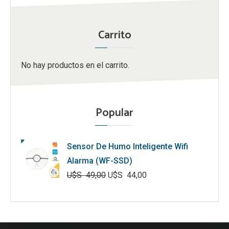
Carrito
No hay productos en el carrito.
Popular
Sensor De Humo Inteligente Wifi
Alarma (WF-SSD)
U$S
49,00
U$S
44,00
El
El
precio
precio
original
actual