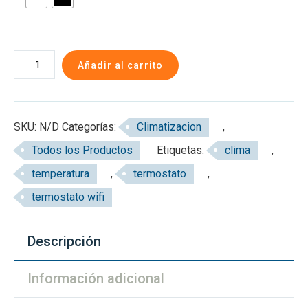
Termostato
Añadir al carrito
Smart
Para
Diversos
SKU:
N/D
Categorías:
Climatizacion
,
Sistemas
Todos los Productos
Etiquetas:
clima
,
de
temperatura
,
termostato
,
Calefaccion
cantidad
termostato wifi
Descripción
Información adicional