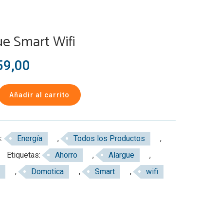
ue Smart Wifi
9,00
Añadir al carrito
s:
Energía
,
Todos los Productos
,
Etiquetas:
Ahorro
,
Alargue
,
,
Domotica
,
Smart
,
wifi