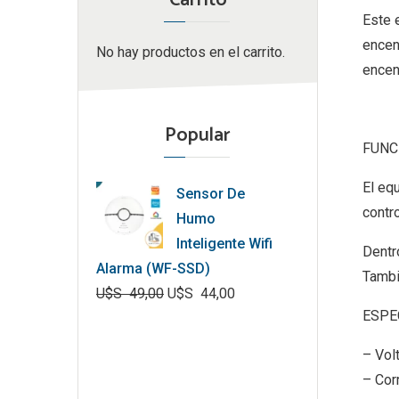
Carrito
Este 
encen
No hay productos en el carrito.
encen
Popular
FUNC
El eq
Sensor De
contr
Humo
Inteligente Wifi
Dentr
Alarma (WF-SSD)
Tambi
U$S
49,00
U$S
44,00
ESPE
El
El
precio
precio
– Vol
original
actual
– Cor
era:
es: