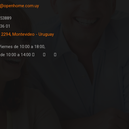
de
o@openhome.com.uy
producto
053889
36 01
 2294, Montevideo - Uruguay
iernes de 10:00 a 18:00,
de 10:00 a 14:00