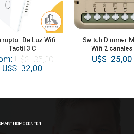
Este
producto
erruptor De Luz Wifi
Switch Dimmer M
tiene
Tactil 3 C
Wifi 2 canales
múltiples
El
rom:
U$S
25,00
U$S
35,00
variantes.
precio
El
U$S
32,00
Las
original
precio
opciones
era:
actual
se
U$S
es:
pueden
35,00.
U$S
elegir
32,00.
en
la
SMART HOME CENTER
página