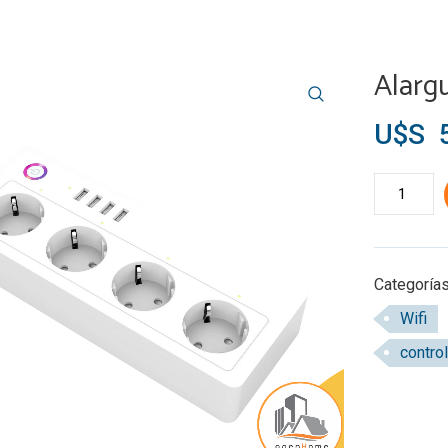
Alarg
U$S
5
Alargue
Smart
Wifi
cantidad
Categoría
Wifi
control