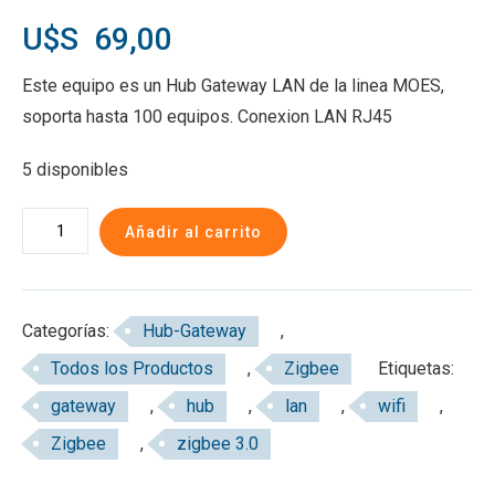
U$S
69,00
Este equipo es un Hub Gateway LAN de la linea MOES,
soporta hasta 100 equipos. Conexion LAN RJ45
5 disponibles
Hub-
Añadir al carrito
Concentrador
Zigbee
LAN
Categorías:
Hub-Gateway
,
cableado
Todos los Productos
,
Zigbee
Etiquetas:
(ZB-
gateway
,
hub
,
lan
,
wifi
,
HUB)
cantidad
Zigbee
,
zigbee 3.0