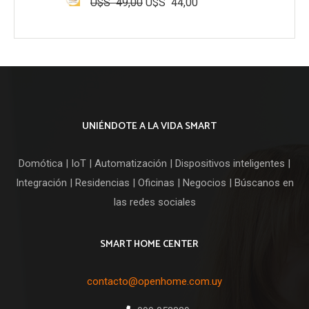
U$S
49,00
U$S
44,00
El
El
precio
precio
original
actual
era:
es:
U$S
U$S
49,00.
44,00.
UNIÉNDOTE A LA VIDA SMART
Domótica | IoT | Automatización | Dispositivos inteligentes |
Integración | Residencias | Oficinas | Negocios | Búscanos en
las redes sociales
SMART HOME CENTER
contacto@openhome.com.uy