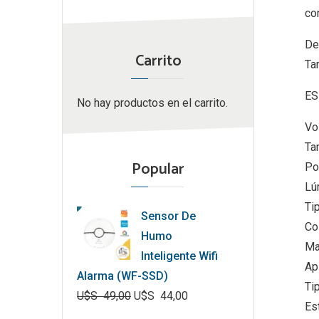
co
De
Carrito
Ta
ES
No hay productos en el carrito.
Vo
Ta
Popular
Po
Lú
Ti
Sensor De
Co
Humo
Ma
Inteligente Wifi
Ap
Alarma (WF-SSD)
Ti
U$S
49,00
U$S
44,00
Es
El
El