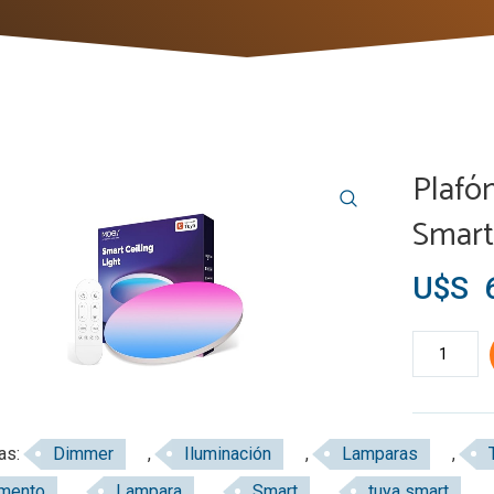
Plafó
Smart
U$S
6
Plafón
Led
Rgb
+
as:
Dimmer
,
Iluminación
,
Lamparas
,
White
amento
,
Lampara
,
Smart
,
tuya smart