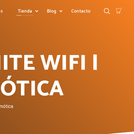
es
Tienda
Blog
Contacto
TE WIFI |
MÓTICA
omótica