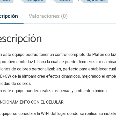
Wifi
|
cripción
Valoraciones (0)
Tuya
Smart
|
scripción
Domótica
cantidad
n este equipo podrás tener un control completo de Plafón de luz, 
spositivo emite luz blanca la cual se puede dimmerizar o cambiar
llones de colores personalizables, perfecto para establecer cua
B+CW de la lámpara crea efectos dinámicos, mejorando el ambie
riedad de colores.
n este equipo puedes realizar escenas y ambientes únicos.
NCIONAMIENTO CON EL CELULAR:
 equipo se conecta a la WIFI del lugar donde se realice su insta