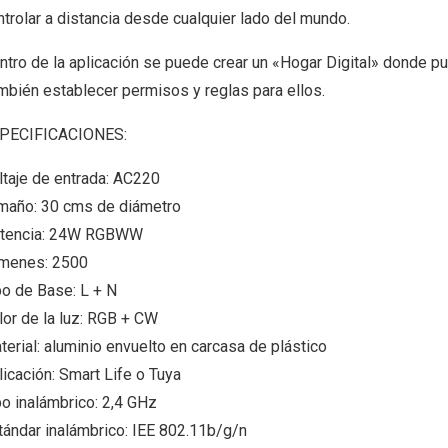
ntrolar a distancia desde cualquier lado del mundo.
ntro de la aplicación se puede crear un «Hogar Digital» donde pue
mbién establecer permisos y reglas para ellos.
PECIFICACIONES:
ltaje de entrada: AC220
maño: 30 cms de diámetro
tencia: 24W RGBWW
menes: 2500
po de Base: L + N
lor de la luz: RGB + CW
terial: aluminio envuelto en carcasa de plástico
licación: Smart Life o Tuya
po inalámbrico: 2,4 GHz
tándar inalámbrico: IEE 802.11b/g/n