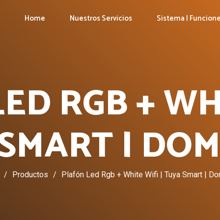
Home
Nuestros Servicios
Sistema | Funcion
ED RGB + WHI
SMART | DO
/
Productos
/
Plafón Led Rgb + White Wifi | Tuya Smart | D