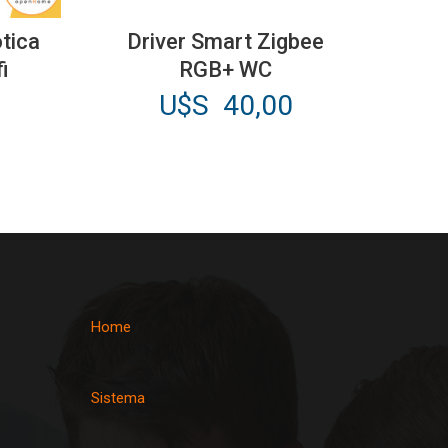
ótica
Driver Smart Zigbee
i
RGB+ WC
U$S
40,00
Home
Sistema