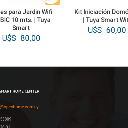
es para Jardin Wifi
Kit Iniciación Dom
BIC 10 mts. | Tuya
| Tuya Smart Wif
Smart
U$S
60,00
U$S
80,00
SMART HOME CENTER
o@openhome.com.uy
053889
36 01