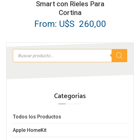
Smart con Rieles Para
múltiples
Cortina
variantes.
From:
U$S
260,00
Las
opciones
se
Búsqueda
pueden
de
productos
elegir
en
la
página
Categorías
de
producto
Todos los Productos
Apple HomeKit