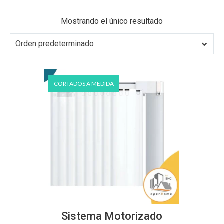
Mostrando el único resultado
Orden predeterminado
CORTADOS A MEDIDA
Este
producto
Sistema Motorizado
tiene