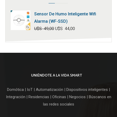
Sensor De Humo Inteligente Wifi
Alarma (WF-SSD)
U$S
49,00
U$S
44,00
El
El
precio
precio
original
actual
era:
es:
U$S
U$S
49,00.
44,00.
UNIÉNDOTE A LA VIDA SMART
Domótica | IoT | Automatización | Dispositivos inteligentes |
Integración | Residencias | Oficinas | Negocios | Búscanos en
las redes sociales