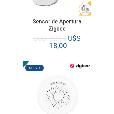
Sensor de Apertura
Zigbee
El
U$S
32,00
U$S
precio
El
18,00
original
precio
era:
actual
U$S
es:
NUEVO
32,00.
U$S
18,00.