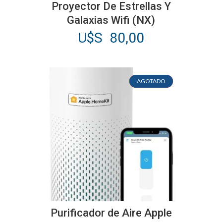
Proyector De Estrellas Y
Galaxias Wifi (NX)
U$S
80,00
AGOTADO
AGOTADO
Purificador de Aire Apple