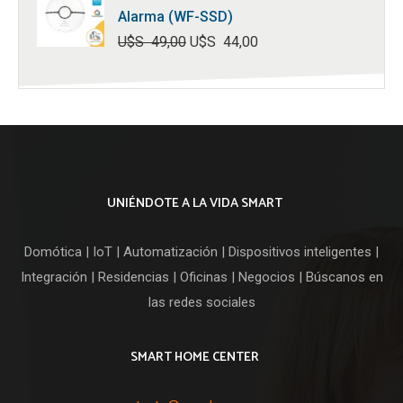
Alarma (WF-SSD)
U$S
49,00
U$S
44,00
El
El
precio
precio
original
actual
era:
es:
U$S
U$S
49,00.
44,00.
UNIÉNDOTE A LA VIDA SMART
Domótica | IoT | Automatización | Dispositivos inteligentes |
Integración | Residencias | Oficinas | Negocios | Búscanos en
las redes sociales
SMART HOME CENTER