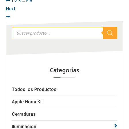
1
2
3
4
5
6
Next
Búsqueda
de
productos
Categorías
Todos los Productos
Apple HomeKit
Cerraduras
Iluminación