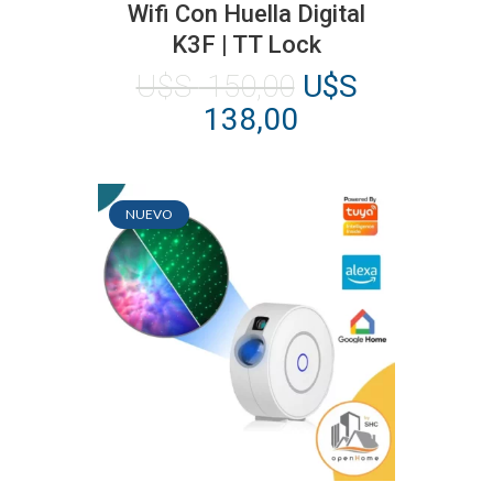
Wifi Con Huella Digital
K3F | TT Lock
El
U$S
150,00
U$S
precio
El
138,00
original
precio
era:
actual
U$S
es:
NUEVO
150,00.
U$S
138,00.