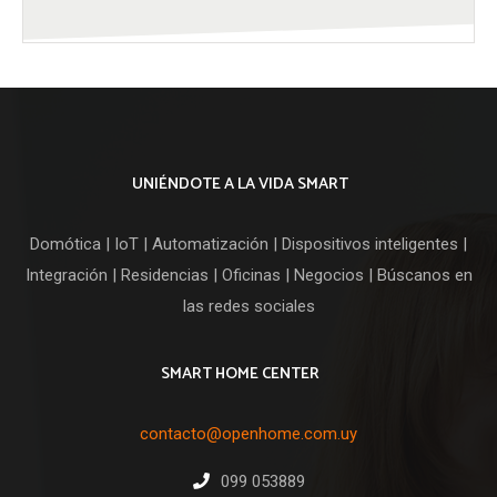
El
El
precio
precio
original
actual
era:
es:
U$S
U$S
49,00.
44,00.
UNIÉNDOTE A LA VIDA SMART
Domótica | IoT | Automatización | Dispositivos inteligentes |
Integración | Residencias | Oficinas | Negocios | Búscanos en
las redes sociales
SMART HOME CENTER
contacto@openhome.com.uy
099 053889