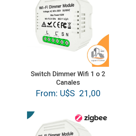
Este
producto
Switch Dimmer Wifi 1 o 2
tiene
Canales
múltiples
From:
U$S
21,00
variantes.
Las
opciones
se
pueden