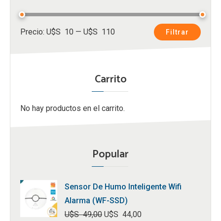
Precio
Precio
Precio:
U$S 10
—
U$S 110
Filtrar
mínimo
máximo
Carrito
No hay productos en el carrito.
Popular
Sensor De Humo Inteligente Wifi
Alarma (WF-SSD)
U$S
49,00
U$S
44,00