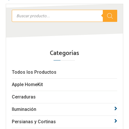
página
Búsqueda
de
de
productos
producto
Categorías
Todos los Productos
Apple HomeKit
Cerraduras
Iluminación
Persianas y Cortinas