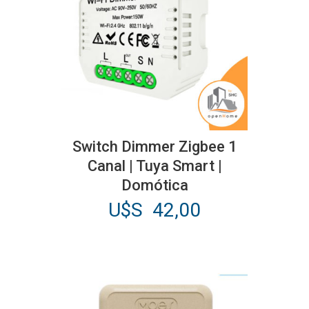
elegir
en
la
página
de
producto
Switch Dimmer Zigbee 1
Canal | Tuya Smart |
Domótica
U$S
42,00