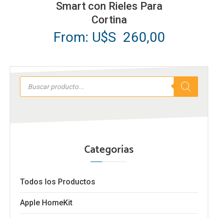
Smart con Rieles Para
múltiples
Cortina
variantes.
From:
U$S
260,00
Las
opciones
se
Búsqueda
pueden
de
productos
elegir
en
la
página
Categorías
de
producto
Todos los Productos
Apple HomeKit