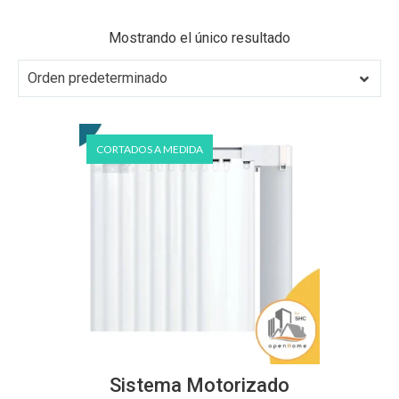
Mostrando el único resultado
Orden predeterminado
CORTADOS A MEDIDA
Este
producto
Sistema Motorizado
tiene