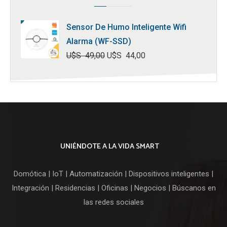
Sensor De Humo Inteligente Wifi
Alarma (WF-SSD)
U$S
49,00
U$S
44,00
El
El
precio
precio
original
actual
era:
es:
U$S
U$S
49,00.
44,00.
UNIÉNDOTE A LA VIDA SMART
Domótica | IoT | Automatización | Dispositivos inteligentes |
Integración | Residencias | Oficinas | Negocios | Búscanos en
las redes sociales