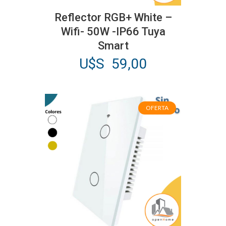
Reflector RGB+ White –
Wifi- 50W -IP66 Tuya
Smart
U$S
59,00
OFERTA
Este