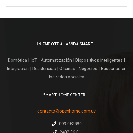
precio
precio
original
actual
era:
es:
U$S
U$S
49,00.
44,00.
UNIÉNDOTE A LA VIDA SMART
Domótica | IoT | Automatización | Dispositivos inteligentes |
Integración | Residencias | Oficinas | Negocios | Búscanos en
las redes sociales
SMART HOME CENTER
contacto@openhome.com.uy
099 053889
2402 36 01