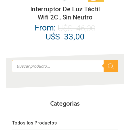
producto
Interruptor De Luz Táctil
tiene
Wifi 2C , Sin Neutro
múltiples
El
From:
U$S
46,00
variantes.
precio
El
U$S
33,00
Las
original
precio
opciones
era:
actual
se
U$S
es:
Búsqueda
pueden
46,00.
U$S
de
elegir
productos
33,00.
en
la
página
Categorías
de
producto
Todos los Productos