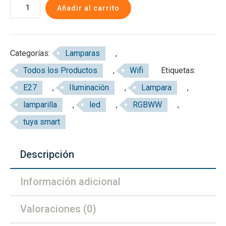
Lámpara
era:
es:
Añadir al carrito
Led
U$S
U$S
Wifi
15,00.
12,00.
RGB
Categorías:
Lamparas
,
9W
Todos los Productos
,
Wifi
Etiquetas:
cantidad
E27
,
Iluminación
,
Lampara
,
lamparilla
,
led
,
RGBWW
,
tuya smart
Descripción
Información adicional
Valoraciones (0)