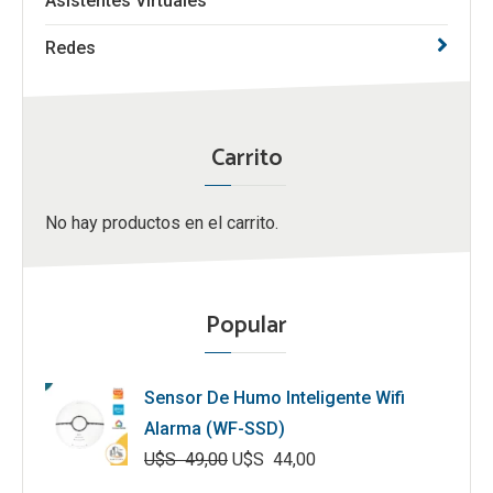
Asistentes Virtuales
Redes
Carrito
No hay productos en el carrito.
Popular
Sensor De Humo Inteligente Wifi
Alarma (WF-SSD)
U$S
49,00
U$S
44,00
El
El