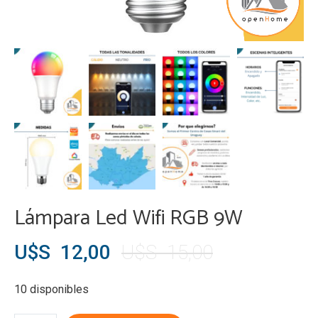
Lámpara Led Wifi RGB 9W
El
El
U$S
12,00
U$S
15,00
precio
precio
10 disponibles
original
actual