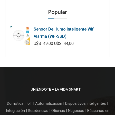
Popular
Sensor De Humo Inteligente Wifi
Alarma (WF-SSD)
U$S
49,00
U$S
44,00
El
El
precio
precio
original
actual
era:
es:
U$S
U$S
49,00.
44,00.
UNIÉNDOTE A LA VIDA SMART
Domótica | IoT | Automatización | Dispositivos inteligentes |
Integración | Residencias | Oficinas | Negocios | Búscanos en