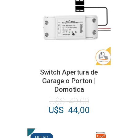
Switch Apertura de
Garage o Porton |
Domotica
El
U$S
49,00
precio
El
U$S
44,00
original
precio
era:
actual
U$S
es:
NUEVO