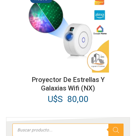
49,00.
U$S
44,00.
Proyector De Estrellas Y
Galaxias Wifi (NX)
U$S
80,00
Búsqueda
de
productos